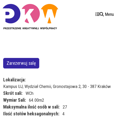
Przejdź do treści
Przejdź do menu
Menu
Zarezerwuj salę
Lokalizacja
Kampus UJ, Wydział Chemii, Gronostajowa 2, 30 - 387 Kraków
Skrót sali
WCh
Wymiar Sali
64.00m2
Maksymalna ilość osób w sali
27
Ilość stołów heksagonalnych
4