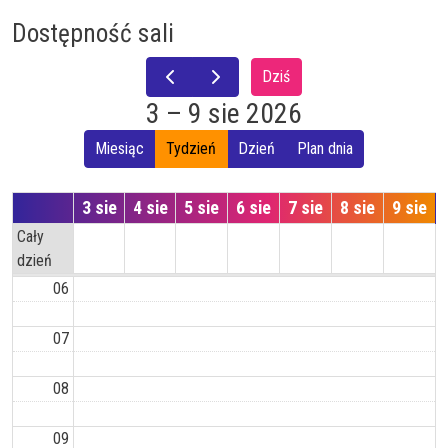
Dostępność sali
01
Dziś
02
3 – 9 sie 2026
03
Miesiąc
Tydzień
Dzień
Plan dnia
04
3 sie
4 sie
5 sie
6 sie
7 sie
8 sie
9 sie
Cały
05
dzień
06
07
08
09