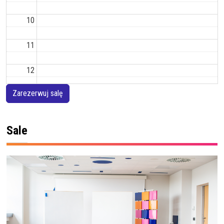
10
11
12
Zarezerwuj salę
13
14
Sale
15
16
17
18