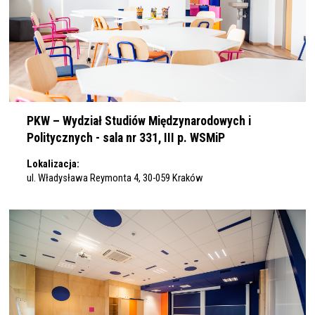
19
20
21
PKW – Wydział Studiów Międzynarodowych i
22
Politycznych - sala nr 331, III p. WSMiP
Lokalizacja:
23
ul. Władysława Reymonta 4, 30-059 Kraków