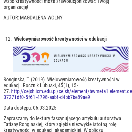
współkreatywności może zrewolucjonizować Twoją
organizację!
AUTOR: MAGDALENA WOLNY
Wielowymiarowość kreatywności w edukacji
Ronginska, T. (2019). Wielowymiarowość kreatywności w
edukacji. Rocznik Lubuski, 45(1), 15-
27.
http://cejsh.icm.edu.pl/cejsh/element/bwmeta1.element.de
37271df0-5f61-4798-aabf-d4bb7be89ae9
Data dostępu: 06.03.2025
Zapraszamy do lektury fascynującego artykułu autorstwa
Tatiany Ronginskiej, który zgłębia niezwykle istotną rolę
kreatywności w edukacji akademickiej. W obliczu