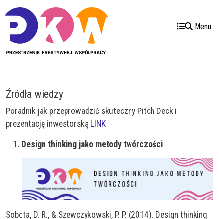
Przejdź do treści
Przejdź do menu
Menu
Źródła wiedzy
Poradnik jak przeprowadzić skuteczny Pitch Deck i
prezentację inwestorską
LINK
Design thinking jako metody twórczości
Sobota, D. R., & Szewczykowski, P. P. (2014). Design thinking