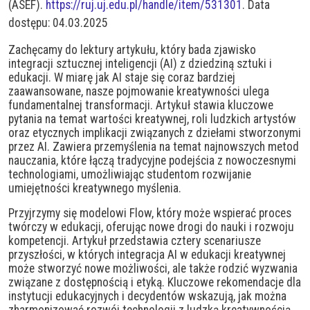
(ASEF).
https://ruj.uj.edu.pl/handle/item/531301
.
Data
dostępu: 04.03.2025
Zachęcamy do lektury artykułu, który bada zjawisko
integracji sztucznej inteligencji (AI) z dziedziną sztuki i
edukacji. W miarę jak AI staje się coraz bardziej
zaawansowane, nasze pojmowanie kreatywności ulega
fundamentalnej transformacji. Artykuł stawia kluczowe
pytania na temat wartości kreatywnej, roli ludzkich artystów
oraz etycznych implikacji związanych z dziełami stworzonymi
przez AI. Zawiera przemyślenia na temat najnowszych metod
nauczania, które łączą tradycyjne podejścia z nowoczesnymi
technologiami, umożliwiając studentom rozwijanie
umiejętności kreatywnego myślenia.
Przyjrzymy się modelowi Flow, który może wspierać proces
twórczy w edukacji, oferując nowe drogi do nauki i rozwoju
kompetencji. Artykuł przedstawia cztery scenariusze
przyszłości, w których integracja AI w edukacji kreatywnej
może stworzyć nowe możliwości, ale także rodzić wyzwania
związane z dostępnością i etyką. Kluczowe rekomendacje dla
instytucji edukacyjnych i decydentów wskazują, jak można