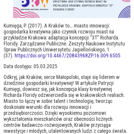
Kumięga, P. (2017). A Kraków to… miasto innowacji:
gospodarka kreatywna jako czynnik rozwoju miast na
przykładzie Krakowa: adaptacja koncepcji “3T” Richarda
Floridy. Zarządzanie Publiczne. Zeszyty Naukowe Instytutu
Spraw Publicznych Uniwersytetu Jagiellońskiego, 1
(37).
https://doi.org/10.4467/20843968ZP.16.009.6505
Data dostępu: 05.03.2025
Odkryj, jak Kraków, serce Małopolski, staje się liderem w
dziedzinie gospodarki kreatywnej! W artykule Patrycji
Kumięgi, dowiesz się, jak koncepcja klasy kreatywnej
Richarda Floridy odzwierciedla się w krakowskich realiach.
Miasto to łączy w sobie talent i technologię, tworząc
doskonałe warunki dla rozwoju innowacji i
przedsiębiorczości. Dzięki wysokiemu poziomowi
wykształcenia mieszkańców oraz obecności licznych
centrów badawczo-rozwojowych, Kraków przyciąga
inwestycje i młodych, utalentowanych ludzi z całego świata.