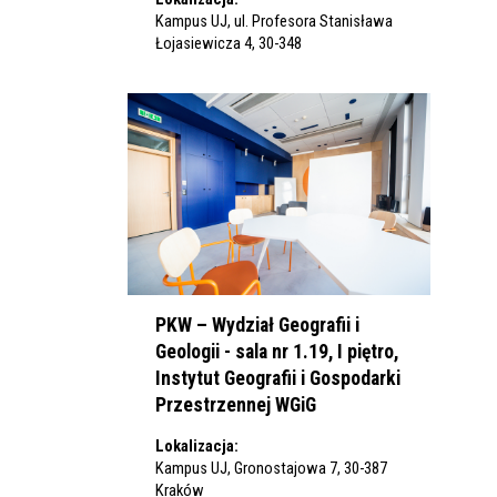
Kampus UJ, ul. Profesora Stanisława
Łojasiewicza 4, 30-348
PKW – Wydział Geografii i
Geologii - sala nr 1.19, I piętro,
Instytut Geografii i Gospodarki
Przestrzennej WGiG
Lokalizacja:
Kampus UJ, Gronostajowa 7, 30-387
Kraków