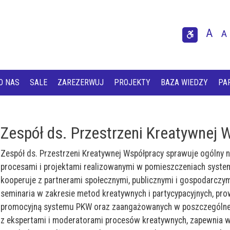
Przejdź do treści
Przejdź do menu
A
A
U
Usta
O NAS
SALE
ZAREZERWUJ
PROJEKTY
BAZA WIEDZY
PA
Zespół ds. Przestrzeni Kreatywnej 
Zespół ds. Przestrzeni Kreatywnej Współpracy sprawuje ogólny n
procesami i projektami realizowanymi w pomieszczeniach syste
kooperuje z partnerami społecznymi, publicznymi i gospodarczymi
seminaria w zakresie metod kreatywnych i partycypacyjnych, prow
promocyjną systemu PKW oraz zaangażowanych w poszczególne
z ekspertami i moderatorami procesów kreatywnych, zapewnia w