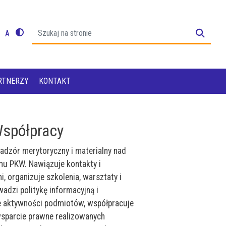
A
Przełącz na motyw o wysokiej widoczności
Wróć do początkowego rozmiaru czcionki
staw rozmiar czcionki na 125% początkowego rozmiaru czci
w rozmiar czcionki na 150% początkowego rozmiar
RTNERZY
KONTAKT
Współpracy
adzór merytoryczny i materialny nad
mu PKW. Nawiązuje kontakty i
, organizuje szkolenia, warsztaty i
adzi politykę informacyjną i
 aktywności podmiotów, współpracuje
sparcie prawne realizowanych