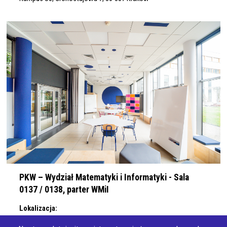
PKW – Wydział Matematyki i Informatyki - Sala
0137 / 0138, parter WMiI
Lokalizacja:
Kamups UJ, ul. Prof. S. Łojasiewicza 6, 30-348 Kraków