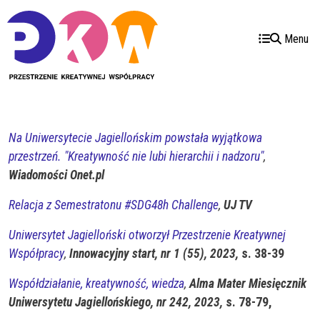
Przejdź do treści
Przejdź do menu
Menu
Na Uniwersytecie Jagiellońskim powstała wyjątkowa
przestrzeń. "Kreatywność nie lubi hierarchii i nadzoru"
,
Wiadomości Onet.pl
Relacja
z Semestratonu #SDG48h Challenge
,
UJ TV
Uniwersytet Jagielloński otworzył Przestrzenie Kreatywnej
Współpracy
,
Innowacyjny start, nr 1 (55), 2023,
s. 38-39
Współdziałanie, kreatywność, wiedza
,
Alma Mater Miesięcznik
Uniwersytetu Jagiellońskiego, nr 242, 2023,
s. 78-79,