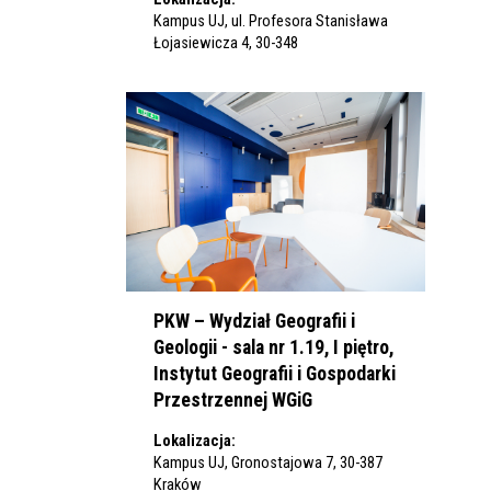
Kampus UJ, ul. Profesora Stanisława
Łojasiewicza 4, 30-348
PKW – Wydział Geografii i
Geologii - sala nr 1.19, I piętro,
Instytut Geografii i Gospodarki
Przestrzennej WGiG
Lokalizacja:
Kampus UJ, Gronostajowa 7, 30-387
Kraków