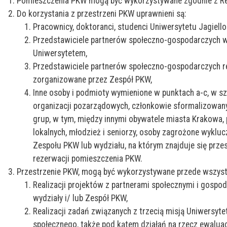
Pomieszczenia PKW mogą być wykorzystywane zgodnie z R
Do korzystania z przestrzeni PKW uprawnieni są:
Pracownicy, doktoranci, studenci Uniwersytetu Jagiell
Przedstawiciele partnerów społeczno-gospodarczych w
Uniwersytetem,
Przedstawiciele partnerów społeczno-gospodarczych re
zorganizowane przez Zespół PKW,
Inne osoby i podmioty wymienione w punktach a-c, w s
organizacji pozarządowych, członkowie sformalizowan
grup, w tym, między innymi obywatele miasta Krakowa, 
lokalnych, młodzież i seniorzy, osoby zagrożone wyklu
Zespołu PKW lub wydziału, na którym znajduje się prz
rezerwacji pomieszczenia PKW.
Przestrzenie PKW, mogą być wykorzystywane przede wszyst
Realizacji projektów z partnerami społecznymi i gospo
wydziały i/ lub Zespół PKW,
Realizacji zadań związanych z trzecią misją Uniwersyt
społecznego, także pod kątem działań na rzecz ewaluac