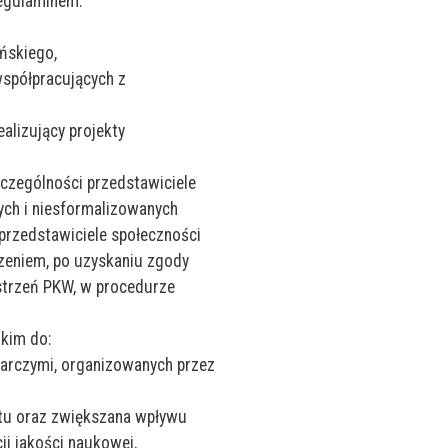
egulaminem.
ońskiego,
spółpracujących z
alizujący projekty
zczególności przedstawiciele
ych i niesformalizowanych
przedstawiciele społeczności
czeniem, po uzyskaniu zgody
estrzeń PKW, w procedurze
kim do:
darczymi, organizowanych przez
etu oraz zwiększana wpływu
ji jakości naukowej,