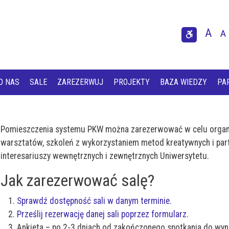
Przejdź do treści
Przejdź do menu
A
A
U
Usta
O NAS
SALE
ZAREZERWUJ
PROJEKTY
BAZA WIEDZY
PA
Pomieszczenia systemu PKW można zarezerwować w celu organizac
warsztatów, szkoleń z wykorzystaniem metod kreatywnych i par
interesariuszy wewnętrznych i zewnętrznych Uniwersytetu.
Jak zarezerwować salę?
Sprawdź dostępność sali w danym terminie.
Prześlij rezerwację danej sali poprzez formularz.
Ankieta – po 2-3 dniach od zakończonego spotkania do wy